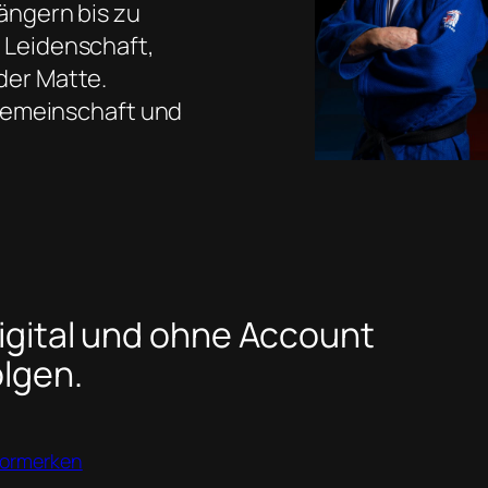
ängern bis zu
 Leidenschaft,
der Matte.
egemeinschaft und
igital und ohne Account
olgen.
vormerken