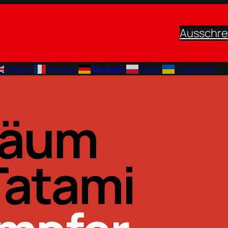
Ausschre
English
Français
Deutsch
Polski
Українська
iläum
Tatami