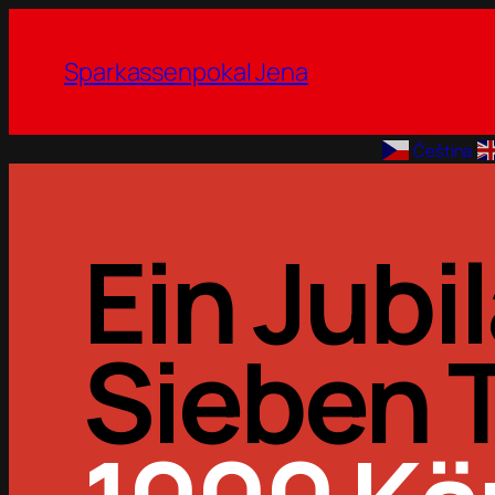
Sparkassenpokal Jena
Čeština‎
Ein Jub
Sieben 