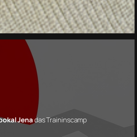
pokal Jena
das Traininscamp